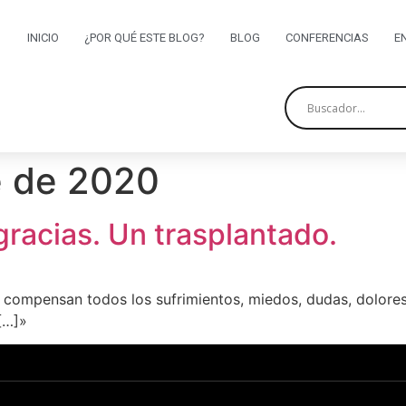
INICIO
¿POR QUÉ ESTE BLOG?
BLOG
CONFERENCIAS
E
e de 2020
racias. Un trasplantado.
y compensan todos los sufrimientos, miedos, dudas, dolores,
[…]»