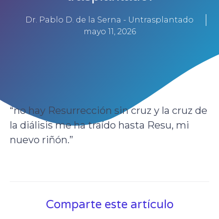
Dr. Pablo D. de la Serna - Untrasplantado
mayo 11, 2026
“no hay Resurrección sin cruz y la cruz de
la diálisis me ha traído hasta Resu, mi
nuevo riñón.”
Comparte este artículo