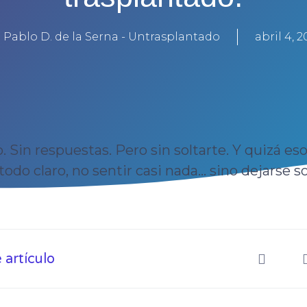
. Pablo D. de la Serna - Untrasplantado
abril 4, 
o. Sin respuestas. Pero sin soltarte. Y quizá e
todo claro, no sentir casi nada… sino dejarse s
artículo