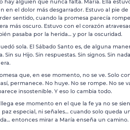
o hay alguien que nunca falta. María. Ella estuvo
n en el dolor más desgarrador. Estuvo al pie de
rder sentido, cuando la promesa parecía rompe
s era más oscuro. Estuvo con el corazón atraves
ién pasaba por la herida… y por la oscuridad.
uedó sola. El Sábado Santo es, de alguna manera,
. Sin su Hijo. Sin respuestas. Sin signos. Sin nad
era.
omesa que, en ese momento, no se ve. Solo co
n así, permanece. No huye. No se rompe. No se va
 parece insostenible. Y eso lo cambia todo.
lega ese momento en el que la fe ya no se sien
i paz especial, ni señales… cuando solo queda u
otada… entonces mirar a María enseña un camino.