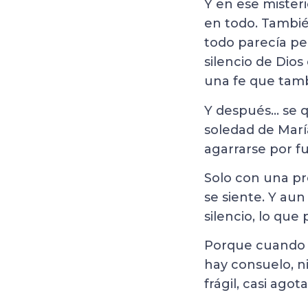
Y en ese misteri
en todo. Tambié
todo parecía pe
silencio de Dio
una fe que tamb
Y después… se q
soledad de María
agarrarse por fu
Solo con una pr
se siente. Y au
silencio, lo que
Porque cuando l
hay consuelo, n
frágil, casi ag