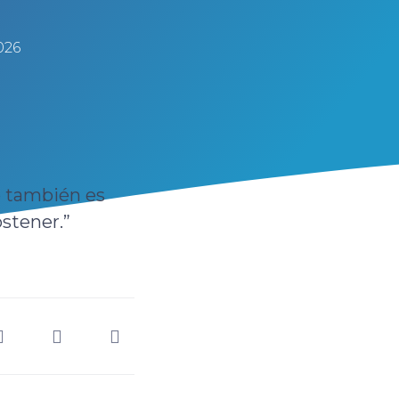
2026
so también es
ostener.”