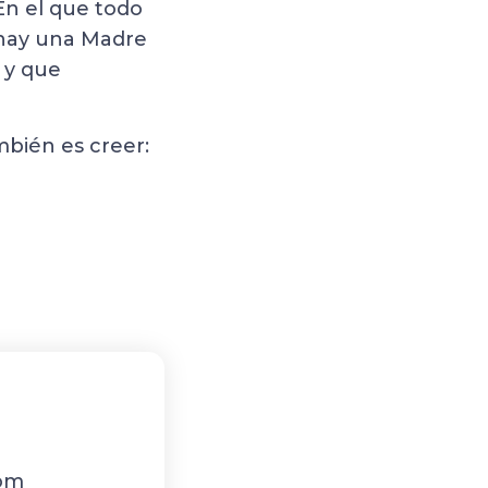
En el que todo
 hay una Madre
 y que
ambién es creer:
com