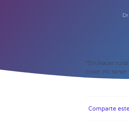
Dr
“Sin hacer ruid
creer: no tener 
Comparte este 