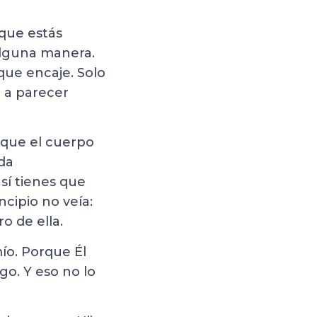
 que estás
 alguna manera.
que encaje. Solo
a a parecer
 que el cuerpo
da
sí tienes que
ncipio no veía:
o de ella.
ío. Porque Él
go. Y eso no lo