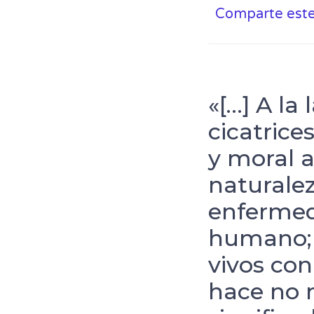
Comparte este 
«[…] A la
cicatrice
y moral a
naturalez
enfermeda
humano; y
vivos co
hace no 