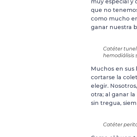
muy especial y
que no tenemos 
como mucho emp
ganar nuestra ba
Catéter tunel
hemodiálisis s
Muchos en sus b
cortarse la cole
elegir. Nosotros
otra; al ganar l
sin tregua, siem
Catéter perito