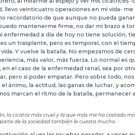
ero, al mirarme al espejo y ver mis cicatrices 
 llevo veinticuatro operaciones en mi vida- me 
o recordatorio de que aunque no pueda ganar la
puedo mantenerme firme, no dar mi brazo a to
 enfermedad a día de hoy no tiene solución, t
 es un trasplante, pero es temporal, con el tiem
i vida. Y vuelve la batalla. No empezamos de ce
periencia, más valor, más fuerza. Lo normal es qu
 en el caso de la enfermedad renal, sea por otr
ar, pero si poder empatar. Pero sobre todo, no
l, el ánimo, la actitud, las ganas de luchar, y ac
s marcan el ritmo de la batalla, permanecer a
, la cicatriz más cruel y la que más me ha costado mir
 parte de la sociedad también le cuesta mucho.
motivación al ver las pruebas pasadas, a veces 