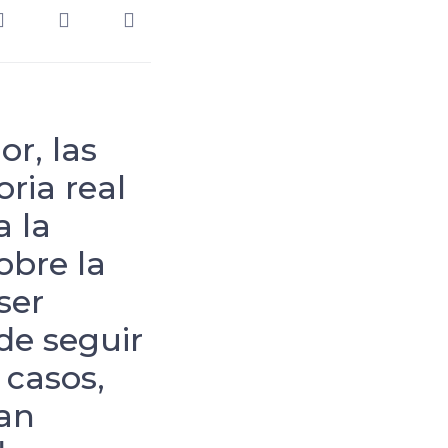
r, las
oria real
a la
obre la
ser
de seguir
casos,
an