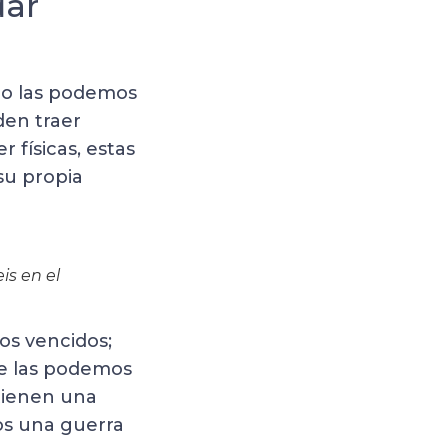
dar
 no las podemos
den traer
 físicas, estas
 su propia
is en el
os vencidos;
ue las podemos
 tienen una
mos una guerra