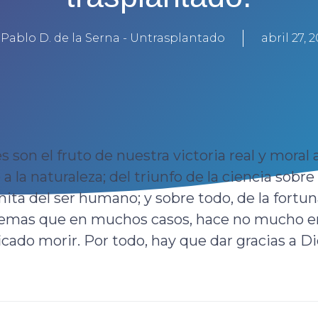
 Pablo D. de la Serna - Untrasplantado
abril 27, 
ices son el fruto de nuestra victoria real y moral 
 a la naturaleza; del triunfo de la ciencia sobr
inita del ser humano; y sobre todo, de la fortu
lemas que en muchos casos, hace no mucho en
cado morir. Por todo, hay que dar gracias a Dios