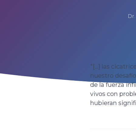
Dr.
"[...] las cicatr
nuestro desafío
de la fuerza inf
vivos con prob
hubieran signifi