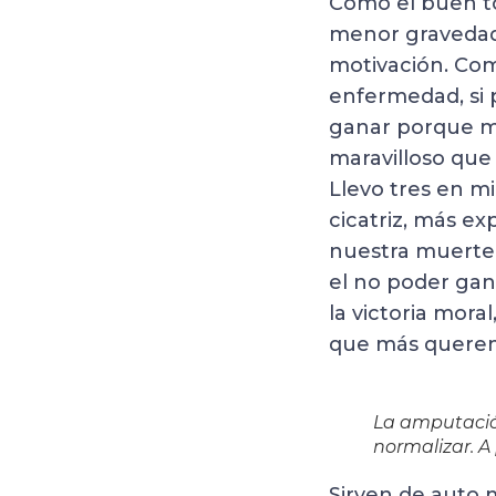
Como el buen tor
menor gravedad,
motivación. Com
enfermedad, si 
ganar porque mi
maravilloso que
Llevo tres en m
cicatriz, más ex
nuestra muerte,
el no poder gan
la victoria mora
que más queremo
La amputación
normalizar. A
Sirven de auto 