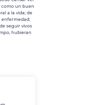
ga como un buen
al a la vida; de
la enfermedad;
de seguir vivos
mpo, hubieran
com