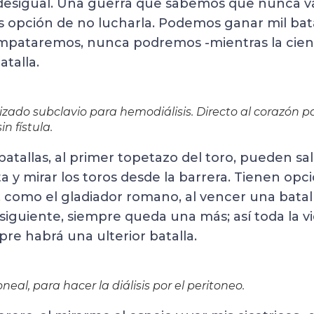
 desigual. Una guerra que sabemos que nunca v
opción de no lucharla. Podemos ganar mil bata
ataremos, nunca podremos -mientras la cienc
talla.
izado subclavio para hemodiálisis. Directo al corazón p
in fístula.
atallas, al primer topetazo del toro, pueden sa
ta y mirar los toros desde la barrera. Tienen op
, como el gladiador romano, al vencer una batal
a siguiente, siempre queda una más; así toda la vi
pre habrá una ulterior batalla.
neal, para hacer la diálisis por el peritoneo.