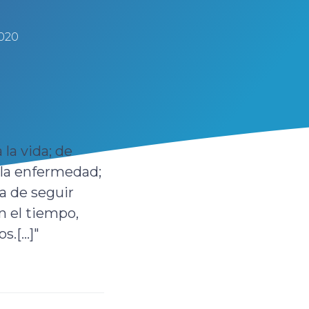
2020
a la vida; de
e la enfermedad;
na de seguir
 el tiempo,
.[...]"