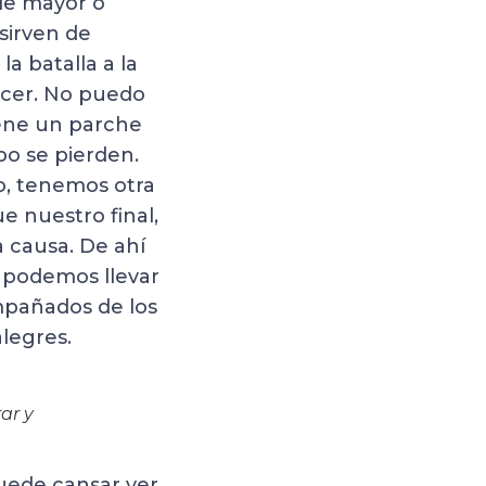
-de mayor o
sirven de
 batalla a la
rcer. No puedo
iene un parche
po se pierden.
ro, tenemos otra
e nuestro final,
a causa. De ahí
s podemos llevar
ompañados de los
legres.
ar y
puede cansar ver