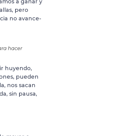
amos a ganar y
llas, pero
ia no avance-
ara hacer
lir huyendo,
ciones, pueden
la, nos sacan
da, sin pausa,