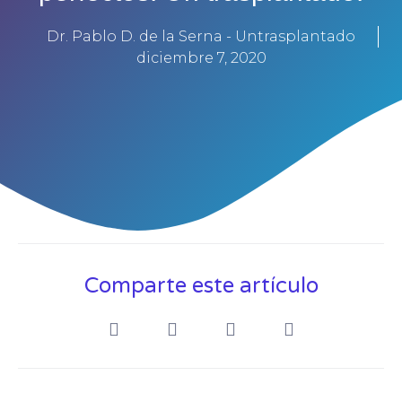
Dr. Pablo D. de la Serna - Untrasplantado
diciembre 7, 2020
Comparte este artículo