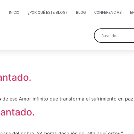
INICIO
¿POR QUÉ ESTE BLOG?
BLOG
CONFERENCIAS
E
antado.
de ese Amor infinito que transforma el sufrimiento en paz y
lantado.
casa del pobre, 24 horas después del alta aquí estoy.”