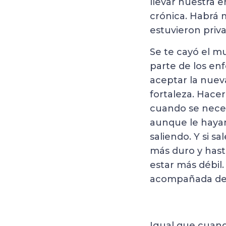
llevar nuestra e
crónica. Habrá 
estuvieron priva
Se te cayó el m
parte de los en
aceptar la nueva
fortaleza. Hacer
cuando se neces
aunque le hayam
saliendo. Y si s
más duro y hasta
estar más débil.
acompañada de 
Igual que cuan