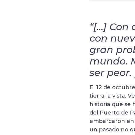
“[…] Con 
con nuev
gran pro
mundo. M
ser peor. 
El 12 de octubre
tierra la vista
historia que se
del Puerto de Pa
embarcaron en d
un pasado no qu