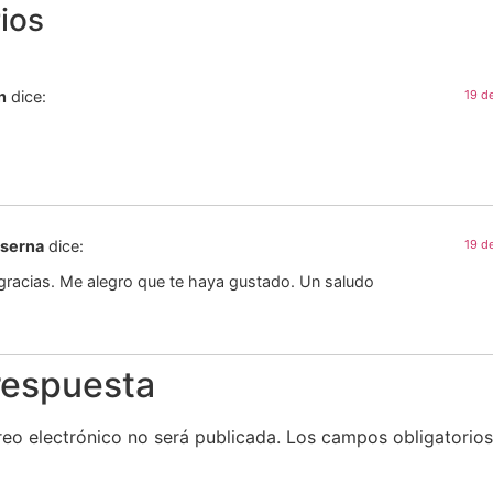
ios
n
dice:
19 d
aserna
dice:
19 d
racias. Me alegro que te haya gustado. Un saludo
respuesta
reo electrónico no será publicada.
Los campos obligatorio