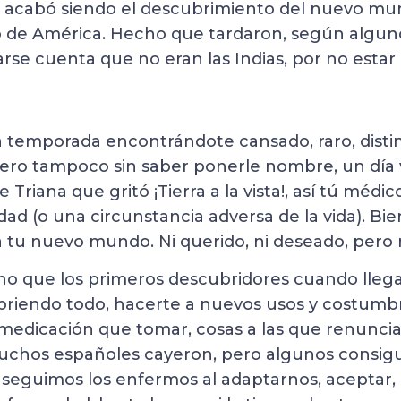
as, acabó siendo el descubrimiento del nuevo mu
de América. Hecho que tardaron, según alguno
arse cuenta que no eran las Indias, por no estar
temporada encontrándote cansado, raro, distint
ero tampoco sin saber ponerle nombre, un día v
Triana que gritó ¡Tierra a la vista!, así tú médi
d (o una circunstancia adversa de la vida). Bie
tu nuevo mundo. Ni querido, ni deseado, pero 
no que los primeros descubridores cuando lleg
ubriendo todo, hacerte a nuevos usos y costumb
edicación que tomar, cosas a las que renunciar
chos españoles cayeron, pero algunos consigui
seguimos los enfermos al adaptarnos, aceptar, 