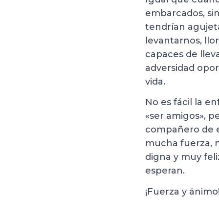
embarcados, sin
tendrían agujet
levantarnos, ll
capaces de llev
adversidad opor
vida.
No es fácil la e
«ser amigos», p
compañero de e
mucha fuerza, m
digna y muy feli
esperan.
¡Fuerza y ánimo