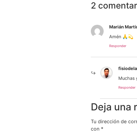
2 comentar
Marián Marti
Amén 🙏💫
Responder
fisiodel
Muchas g
Responder
Deja una 
Tu dirección de cor
con
*