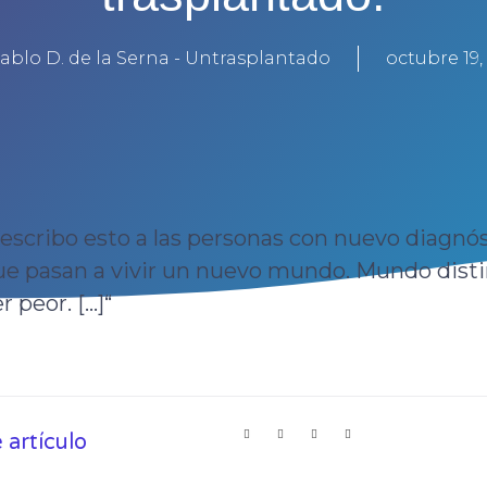
Pablo D. de la Serna - Untrasplantado
octubre 19,
o, escribo esto a las personas con nuevo diagnó
e pasan a vivir un nuevo mundo. Mundo disti
peor. [...]“
artículo