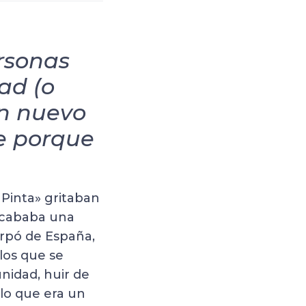
ersonas
ad (o
un nuevo
e porque
 Pinta» gritaban
 Acababa una
arpó de España,
los que se
nidad, huir de
 lo que era un