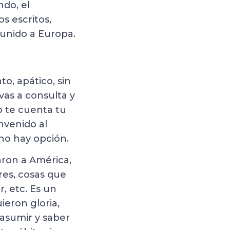
ndo, el
s escritos,
 unido a Europa.
o, apático, sin
as a consulta y
co te cuenta tu
nvenido al
no hay opción.
aron a América,
res, cosas que
, etc. Es un
eron gloria,
asumir y saber