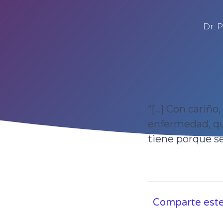
Dr. 
“[...] Con cariñ
enfermedad, qu
tiene porque ser 
Comparte este 