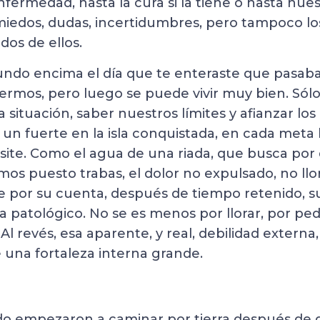
nfermedad, hasta la cura si la tiene o hasta nuest
miedos, dudas, incertidumbres, pero tampoco lo
dos de ellos.
undo encima el día que te enteraste que pasaba
fermos, pero luego se puede vivir muy bien. Sól
 situación, saber nuestros límites y afianzar lo
 un fuerte en la isla conquistada, en cada meta 
ite. Como el agua de una riada, que busca por d
os puesto trabas, el dolor no expulsado, no llo
ale por su cuenta, después de tiempo retenido, s
 patológico. No se es menos por llorar, por ped
 Al revés, esa aparente, y real, debilidad externa,
una fortaleza interna grande.
do empezaron a caminar por tierra después de