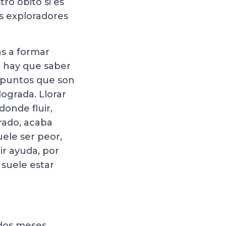
ro óbito si es
s exploradores
s a formar
o hay que saber
s puntos que son
lograda. Llorar
onde fluir,
rado, acaba
uele ser peor,
ir ayuda, por
 suele estar
 dos meses