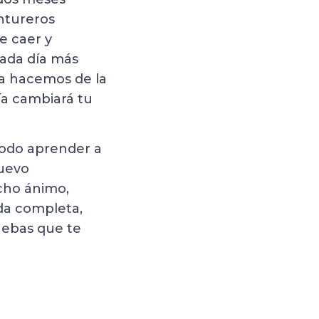
entureros
e caer y
cada día más
ía hacemos de la
ía cambiará tu
ómodo aprender a
nuevo
cho ánimo,
ida completa,
ruebas que te