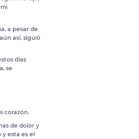
 mi
a, a pesar de
aún así, siguió
stos días
a, se
i corazón.
as de dolor y
 y esta es el