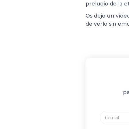
preludio de la e
Os dejo un víde
de verlo sin em
pa