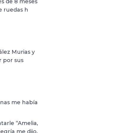
és de 8 meses
e ruedas h
ález Murias y
r por sus
manas me había
tarle “Amelia,
egría me dijo,