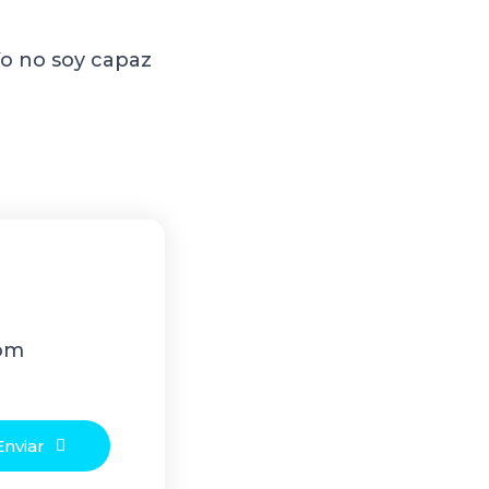
Yo no soy capaz
com
Enviar