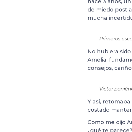
hace 3 años, un
de miedo post a
mucha incertid
Primeros esca
No hubiera sido 
Amelia, fundame
consejos, cariñ
Victor ponién
Y así, retomaba 
costado manten
Como me dijo Am
¿qué te parece?”